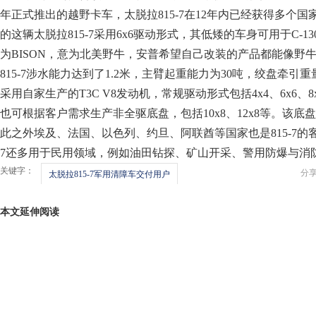
年正式推出的越野卡车，太脱拉815-7在12年内已经获得多个国
的这辆太脱拉815-7采用6x6驱动形式，其低矮的车身可用于C-
为BISON，意为北美野牛，安普希望自己改装的产品都能像野
815-7涉水能力达到了1.2米，主臂起重能力为30吨，绞盘牵引重量则
采用自家生产的T3C V8发动机，常规驱动形式包括4x4、6x6、8x8
也可根据客户需求生产非全驱底盘，包括10x8、12x8等。该
此之外埃及、法国、以色列、约旦、阿联酋等国家也是815-7的客户
7还多用于民用领域，例如油田钻探、矿山开采、警用防爆与消
关键字：
分
太脱拉815-7军用清障车交付用户
本文延伸阅读