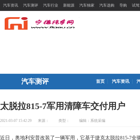
汽车资讯
汽车测评
汽车行业
新能源
汽车独家
汽车选购
导购
试驾
汽车测评
首页
汽车资讯
太脱拉815-7军用清障车交付用户
2021-03-07 15:42:29
来源：
类型：
编辑：系统采编
近日，奥地利安普改装了一辆军用，它基于捷克太脱拉815-7全驱