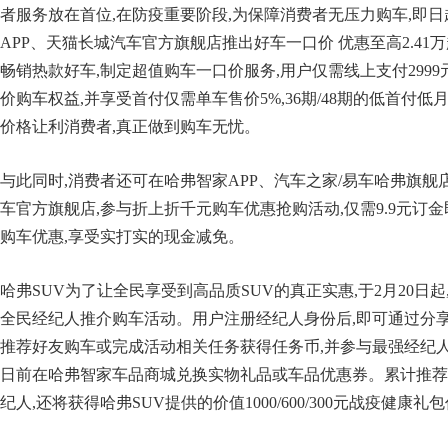
者服务放在首位,在防疫重要阶段,为保障消费者无压力购车,即日起
APP、天猫长城汽车官方旗舰店推出好车一口价 优惠至高2.4
畅销热款好车,制定超值购车一口价服务,用户仅需线上支付2999
价购车权益,并享受首付仅需单车售价5%,36期/48期的低首付低
价格让利消费者,真正做到购车无忧。
与此同时,消费者还可在哈弗智家APP、汽车之家/易车哈弗旗舰
车官方旗舰店,参与折上折千元购车优惠抢购活动,仅需9.9元订
购车优惠,享受实打实的现金减免。
哈弗SUV为了让全民享受到高品质SUV的真正实惠,于2月20日起
全民经纪人推介购车活动。用户注册经纪人身份后,即可通过分享
推荐好友购车或完成活动相关任务获得任务币,并参与最强经纪人排
日前在哈弗智家车品商城兑换实物礼品或车品优惠券。累计推荐购车
纪人,还将获得哈弗SUV提供的价值1000/600/300元战疫健康