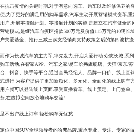
在抗击疫情的关键时期,对于有意向选车、购车以及维修保养的客
便,为了更好的满足用的购车需求,汽车主动开展营销模式变革,重
用户,开展零接触计划。零接触计划的实施,是建立在汽车健全的
营销模式,是继汽车向疫区捐款500万元及价值115万元的10辆长
户关爱基金、推行三减三赋支经销商支持政策之后的第四波抗疫
而作为长城汽车的主力军,率先发力,开启为爱行动 众志长城 系
购车活动,在智家APP、汽车之家/易车哈弗旗舰店、天猫/京东
台、抖音、快手等平台,通过全民经纪人、品牌一口价、线上直
式进行,为客户提供了更加新颖化、多元化、全面化的线上购车方式
用户就可以登陆线上页面,享受直播看车、线上预定、上门签单
务,在虚拟空间放心地购车交流!
足不出户线上订车 轻松购车无忧愁
定位中国SUV全球领导者的哈弗品牌,秉承专业、专注、专家的