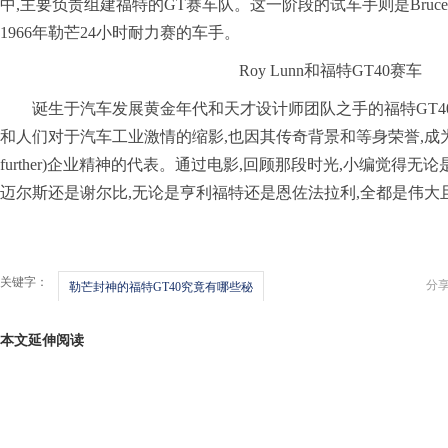
中,主要负责组建福特的GT赛车队。这一阶段的试车手则是Bruce M
1966年勒芒24小时耐力赛的车手。
Roy Lunn和福特GT40赛车
诞生于汽车发展黄金年代和天才设计师团队之手的福特GT4
和人们对于汽车工业激情的缩影,也因其传奇背景和等身荣誉,成为
further)企业精神的代表。通过电影,回顾那段时光,小编觉得无
迈尔斯还是谢尔比,无论是亨利福特还是恩佐法拉利,全都是伟大
关键字：
分
勒芒封神的福特GT40究竟有哪些秘
本文延伸阅读