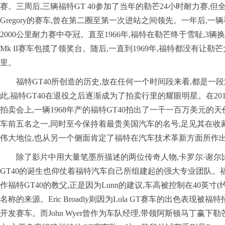
赛。三周后,三辆福特GT 40参加了当年的勒芒24小时耐力赛,但全部退
Gregory的赛车,曾在第二圈至第一次进站之间领先。一年后,一辆
2000公里耐力赛中夺冠。直至1966年,福特在勒芒终于雪耻,3辆换
Mk II赛车包揽了领奖台。随后,一直到1969年,福特都没有让
里。
福特GT40所创造的历史,放在任何一个时间段来看,都是一
此,福特GT40在退役之后逐渐成为了拍卖行里的耀眼明星。在20
拍卖会上,一辆1968年产的福特GT40拍出了一千一百万美元的
车前五名之一,同时至今保持着最贵美国汽车的名号,足见其在收
伟大地位,也从另一个侧面肯定了福特在汽车技术革新方面所作
除了影片中用大量笔墨所描述的两位传奇人物,卡罗尔·谢尔比
GT40的诞生也仰仗着福特汽车自己所组建起的强大专业团队。福特工
作福特GT40的教父,正是因为Lunn的建议,车高被控制在40英寸(约1
名称的来源。Eric Broadly则因为Lola GT赛车的出色表现被福特
开发赛车。而John Wyer曾作为车队经理,带领阿斯顿马丁赢下勒