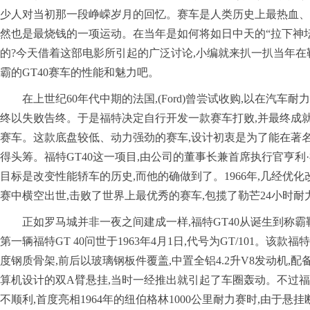
少人对当初那一段峥嵘岁月的回忆。赛车是人类历史上最热血、
然也是最烧钱的一项运动。在当年是如何将如日中天的“拉下神坛
的?今天借着这部电影所引起的广泛讨论,小编就来扒一扒当年在
霸的GT40赛车的性能和魅力吧。
在上世纪60年代中期的法国,(Ford)曾尝试收购,以在汽车
终以失败告终。于是福特决定自行开发一款赛车打败,并最终成就了
赛车。这款底盘较低、动力强劲的赛车,设计初衷是为了能在著名的勒芒
得头筹。福特GT40这一项目,由公司的董事长兼首席执行官亨利
目标是改变性能轿车的历史,而他的确做到了。1966年,几经优化
赛中横空出世,击败了世界上最优秀的赛车,包揽了勒芒24小时耐
正如罗马城并非一夜之间建成一样,福特GT40从诞生到称
第一辆福特GT 40问世于1963年4月1日,代号为GT/101。该款
度钢质骨架,前后以玻璃钢板件覆盖,中置全铝4.2升V8发动机,配备Co
算机设计的双A臂悬挂,当时一经推出就引起了车圈轰动。不过福特
不顺利,首度亮相1964年的纽伯格林1000公里耐力赛时,由于悬