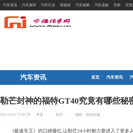
汽车资讯
汽车测评
汽车行业
新能源
汽车独家
汽车选购
导购
试驾
汽车资讯
首页
汽车资讯
勒芒封神的福特GT40究竟有哪些秘
2021-03-07 15:42:29
来源：
类型：
编辑：系统采编
《极速车王》的口碑爆红,让勒芒24小时耐力赛进入了更多